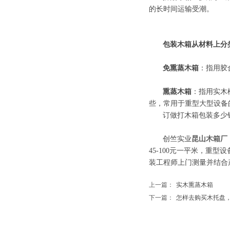
的长时间运输受潮。
包装木箱从材料上分
免熏蒸木箱
：指用胶
熏蒸木箱
：指用实木
些，常用于重型大型设备
订做打木箱包装多少
创竺实业
昆山木箱厂
45-100元一平米，重型
装工程师上门测量并结合
上一篇：
实木熏蒸木箱
下一篇：
怎样去购买木托盘，买..